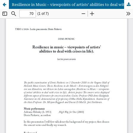
Resilience in Music – viewpoints of artists’ abilities to deal with crises in life
Palvelua ylläpitää
Tieteellisten seurain valtuuskunta
.