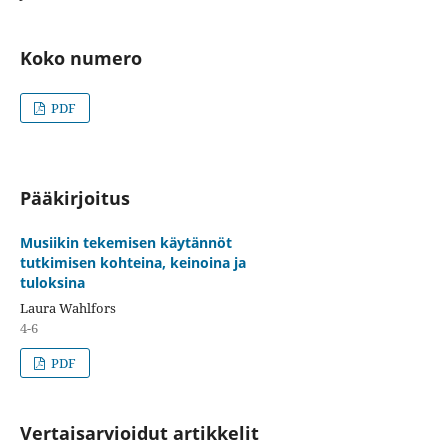
Koko numero
PDF
Pääkirjoitus
Musiikin tekemisen käytännöt
tutkimisen kohteina, keinoina ja
tuloksina
Laura Wahlfors
4-6
PDF
Vertaisarvioidut artikkelit