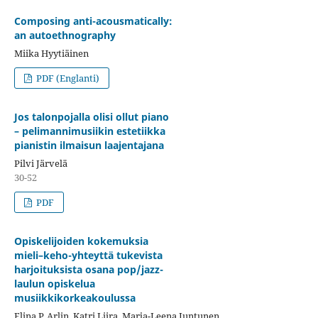
Composing anti-acousmatically:
an autoethnography
Miika Hyytiäinen
PDF (Englanti)
Jos talonpojalla olisi ollut piano
– pelimannimusiikin estetiikka
pianistin ilmaisun laajentajana
Pilvi Järvelä
30-52
PDF
Opiskelijoiden kokemuksia
mieli–keho-yhteyttä tukevista
harjoituksista osana pop/jazz-
laulun opiskelua
musiikkikorkeakoulussa
Elina P. Arlin, Katri Liira, Marja-Leena Juntunen