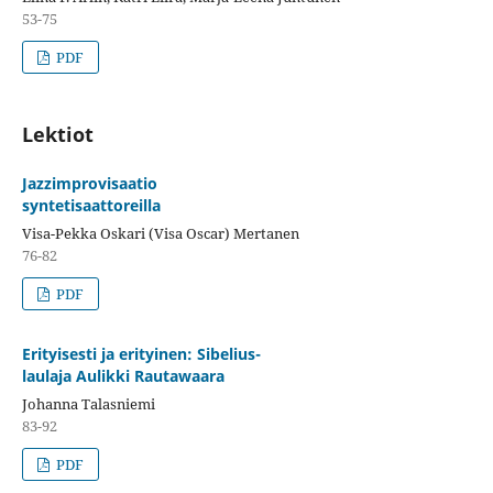
53-75
PDF
Lektiot
Jazzimprovisaatio
syntetisaattoreilla
Visa-Pekka Oskari (Visa Oscar) Mertanen
76-82
PDF
Erityisesti ja erityinen: Sibelius-
laulaja Aulikki Rautawaara
Johanna Talasniemi
83-92
PDF