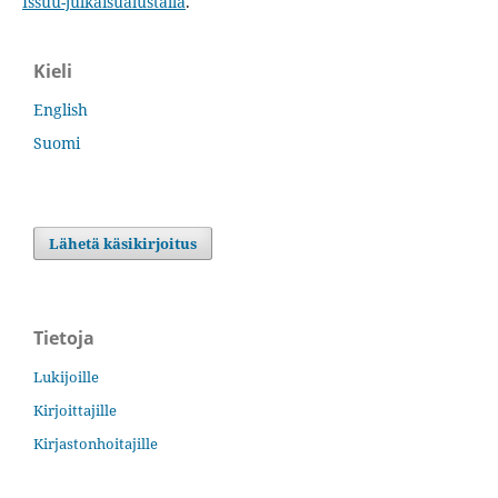
Issuu-julkaisualustalla
.
Kieli
English
Suomi
Lähetä käsikirjoitus
Tietoja
Lukijoille
Kirjoittajille
Kirjastonhoitajille