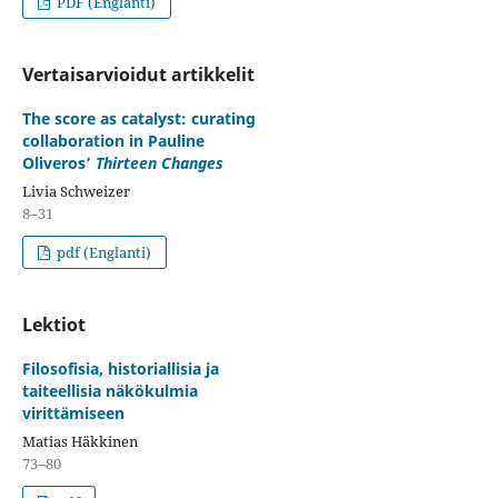
PDF (Englanti)
Vertaisarvioidut artikkelit
The score as catalyst: curating
collaboration in Pauline
Oliveros’
Thirteen Changes
Livia Schweizer
8–31
pdf (Englanti)
Lektiot
Filosofisia, historiallisia ja
taiteellisia näkökulmia
virittämiseen
Matias Häkkinen
73–80