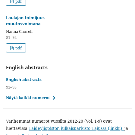
pdf
Laulajan toimijuus
muutosvoimana
Hanna Chorell
81–92
pdf
English abstracts
English abstracts
93–95
Näytä kaikki numerot
Vanhemmat numerot vuosilta 2012-20 (Vol. 1-9) ovat
luettavissa
Taideyliopiston julkaisuarkisto Tajussa (linkki)
ja