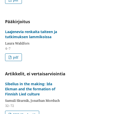
pdf
Pääkirjoitus
Laajenevia renkaita taiteen ja
tutkimuksen lammikoissa
Laura Wahlfors
4–7
pdf
Artikkelit, ei vertaisarviointia
Sibelius in the making: Ida
Ekman and the formation of
Finnish Lied culture
Samuli Skurnik, Jonathan Morduch
32–72